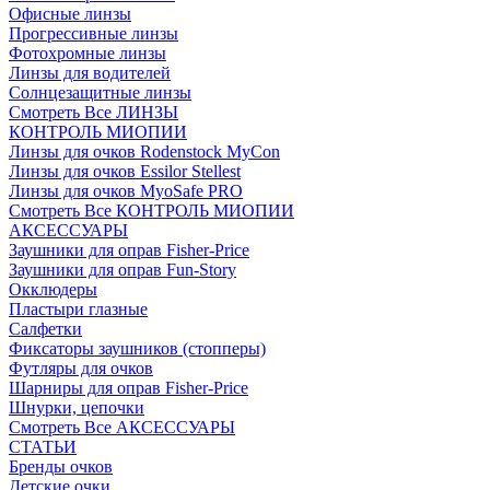
Офисные линзы
Прогрессивные линзы
Фотохромные линзы
Линзы для водителей
Солнцезащитные линзы
Смотреть Все ЛИНЗЫ
КОНТРОЛЬ МИОПИИ
Линзы для очков Rodenstock MyCon
Линзы для очков Essilor Stellest
Линзы для очков MyoSafe PRO
Смотреть Все КОНТРОЛЬ МИОПИИ
АКСЕССУАРЫ
Заушники для оправ Fisher-Price
Заушники для оправ Fun-Story
Окклюдеры
Пластыри глазные
Салфетки
Фиксаторы заушников (стопперы)
Футляры для очков
Шарниры для оправ Fisher-Price
Шнурки, цепочки
Смотреть Все АКСЕССУАРЫ
СТАТЬИ
Бренды очков
Детские очки