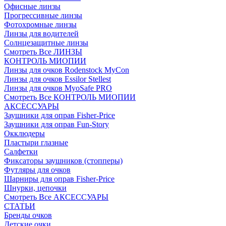
Офисные линзы
Прогрессивные линзы
Фотохромные линзы
Линзы для водителей
Солнцезащитные линзы
Смотреть Все ЛИНЗЫ
КОНТРОЛЬ МИОПИИ
Линзы для очков Rodenstock MyCon
Линзы для очков Essilor Stellest
Линзы для очков MyoSafe PRO
Смотреть Все КОНТРОЛЬ МИОПИИ
АКСЕССУАРЫ
Заушники для оправ Fisher-Price
Заушники для оправ Fun-Story
Окклюдеры
Пластыри глазные
Салфетки
Фиксаторы заушников (стопперы)
Футляры для очков
Шарниры для оправ Fisher-Price
Шнурки, цепочки
Смотреть Все АКСЕССУАРЫ
СТАТЬИ
Бренды очков
Детские очки