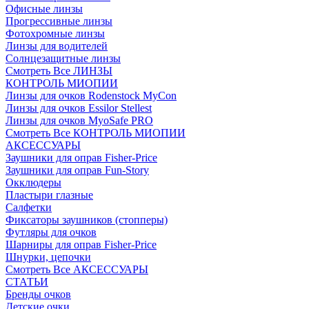
Офисные линзы
Прогрессивные линзы
Фотохромные линзы
Линзы для водителей
Солнцезащитные линзы
Смотреть Все ЛИНЗЫ
КОНТРОЛЬ МИОПИИ
Линзы для очков Rodenstock MyCon
Линзы для очков Essilor Stellest
Линзы для очков MyoSafe PRO
Смотреть Все КОНТРОЛЬ МИОПИИ
АКСЕССУАРЫ
Заушники для оправ Fisher-Price
Заушники для оправ Fun-Story
Окклюдеры
Пластыри глазные
Салфетки
Фиксаторы заушников (стопперы)
Футляры для очков
Шарниры для оправ Fisher-Price
Шнурки, цепочки
Смотреть Все АКСЕССУАРЫ
СТАТЬИ
Бренды очков
Детские очки