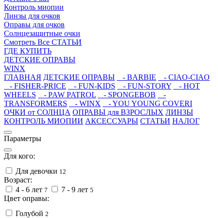
Контроль миопии
Линзы для очков
Оправы для очков
Солнцезащитные очки
Смотреть Все СТАТЬИ
ГДЕ КУПИТЬ
ДЕТСКИЕ ОПРАВЫ
WINX
ГЛАВНАЯ
ДЕТСКИЕ ОПРАВЫ
- BARBIE
- CIAO-CIAO
- FISHER-PRICE
- FUN-KIDS
- FUN-STORY
- HOT
WHEELS
- PAW PATROL
- SPONGEBOB
-
TRANSFORMERS
- WINX
- YOU YOUNG COVERI
ОЧКИ от СОЛНЦА
ОПРАВЫ для ВЗРОСЛЫХ
ЛИНЗЫ
КОНТРОЛЬ МИОПИИ
АКСЕССУАРЫ
СТАТЬИ
НАЛОГ
Параметры
Для кого:
Для девочки
12
Возраст:
4 - 6 лет
7 - 9 лет
7
5
Цвет оправы:
Голубой
2