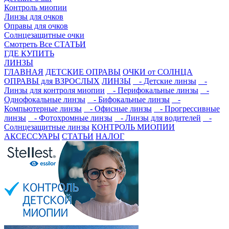
Контроль миопии
Линзы для очков
Оправы для очков
Солнцезащитные очки
Смотреть Все СТАТЬИ
ГДЕ КУПИТЬ
ЛИНЗЫ
ГЛАВНАЯ
ДЕТСКИЕ ОПРАВЫ
ОЧКИ от СОЛНЦА
ОПРАВЫ для ВЗРОСЛЫХ
ЛИНЗЫ
- Детские линзы
-
Линзы для контроля миопии
- Перифокальные линзы
-
Однофокальные линзы
- Бифокальные линзы
-
Компьютерные линзы
- Офисные линзы
- Прогрессивные
линзы
- Фотохромные линзы
- Линзы для водителей
-
Солнцезащитные линзы
КОНТРОЛЬ МИОПИИ
АКСЕССУАРЫ
СТАТЬИ
НАЛОГ