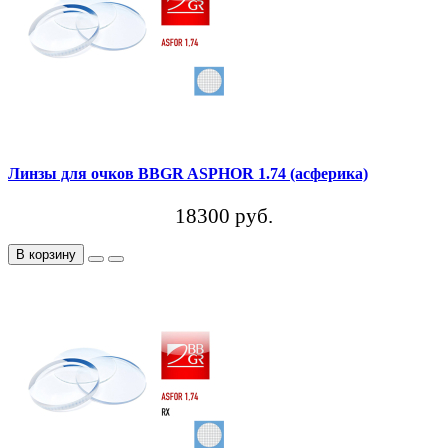
Линзы для очков BBGR ASPHOR 1.74 (асферика)
18300 руб.
В корзину