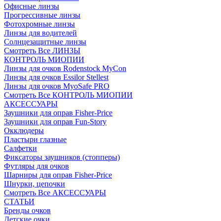
Офисные линзы
Прогрессивные линзы
Фотохромные линзы
Линзы для водителей
Солнцезащитные линзы
Смотреть Все ЛИНЗЫ
КОНТРОЛЬ МИОПИИ
Линзы для очков Rodenstock MyCon
Линзы для очков Essilor Stellest
Линзы для очков MyoSafe PRO
Смотреть Все КОНТРОЛЬ МИОПИИ
АКСЕССУАРЫ
Заушники для оправ Fisher-Price
Заушники для оправ Fun-Story
Окклюдеры
Пластыри глазные
Салфетки
Фиксаторы заушников (стопперы)
Футляры для очков
Шарниры для оправ Fisher-Price
Шнурки, цепочки
Смотреть Все АКСЕССУАРЫ
СТАТЬИ
Бренды очков
Детские очки