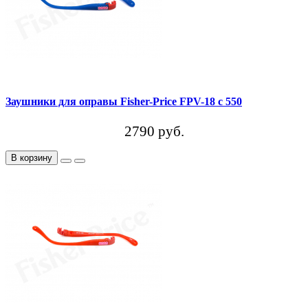
Заушники для оправы Fisher-Price FPV-18 c 550
2790 руб.
В корзину