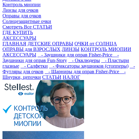
Контроль миопии
Линзы для очков
Оправы для очков
Солнцезащитные очки
Смотреть Все СТАТЬИ
ГДЕ КУПИТЬ
АКСЕССУАРЫ
ГЛАВНАЯ
ДЕТСКИЕ ОПРАВЫ
ОЧКИ от СОЛНЦА
ОПРАВЫ для ВЗРОСЛЫХ
ЛИНЗЫ
КОНТРОЛЬ МИОПИИ
АКСЕССУАРЫ
- Заушники для оправ Fisher-Price
-
Заушники для оправ Fun-Story
- Окклюдеры
- Пластыри
глазные
- Салфетки
- Фиксаторы заушников (стопперы)
-
Футляры для очков
- Шарниры для оправ Fisher-Price
-
Шнурки, цепочки
СТАТЬИ
НАЛОГ