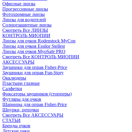
Офисные линзы
Прогрессивные линзы
Фотохромные линзы
Линзы для водителей
Солнцезащитные линзы
Смотреть Все ЛИНЗЫ
КОНТРОЛЬ МИОПИИ
Линзы для очков Rodenstock MyCon
Линзы для очков Essilor Stellest
Линзы для очков MyoSafe PRO
Смотреть Все КОНТРОЛЬ МИОПИИ
АКСЕССУАРЫ
Заушники для оправ Fisher-Price
Заушники для оправ Fun-Story
Окклюдеры
Пластыри глазные
Салфетки
Фиксаторы заушников (стопперы)
Футляры для очков
Шарниры для оправ Fisher-Price
Шнурки, цепочки
Смотреть Все АКСЕССУАРЫ
СТАТЬИ
Бренды очков
Детские очки