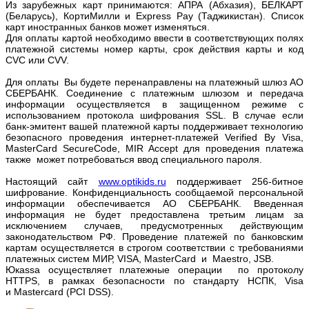
Из зарубежных карт принимаются: АПРА (Абхазия), БЕЛКАРТ
(Беларусь), КортиМилли и Express Pay (Таджикистан). Список
карт иностранных банков может изменяться.
Для оплаты картой необходимо ввести в соответствующих полях
платежной системы номер карты, срок действия карты и код
CVC или CVV.
Для оплаты Вы будете перенаправлены на платежный шлюз АО
СБЕРБАНК. Соединение с платежным шлюзом и передача
информации осуществляется в защищенном режиме с
использованием протокола шифрования SSL. В случае если
банк-эмитент вашей платежной карты поддерживает технологию
безопасного проведения интернет-платежей Verified By Visa,
MasterCard SecureCode, MIR Accept для проведения платежа
также может потребоваться ввод специального пароля.
Настоящий сайт
www.optikids.ru
поддерживает 256-битное
шифрование. Конфиденциальность сообщаемой персональной
информации обеспечивается АО СБЕРБАНК. Введенная
информация не будет предоставлена третьим лицам за
исключением случаев, предусмотренных действующим
законодательством РФ. Проведение платежей по банковским
картам осуществляется в строгом соответствии с требованиями
платежных систем МИР, VISA, MasterCard и Maestro, JSB.
Юкаssa осуществляет платежные операции по протоколу
HTTPS, в рамках безопасности по стандарту НСПК, Visa
и Mastercard (PCI DSS).