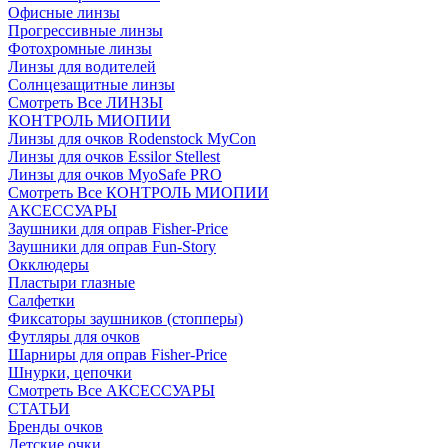
Офисные линзы
Прогрессивные линзы
Фотохромные линзы
Линзы для водителей
Солнцезащитные линзы
Смотреть Все ЛИНЗЫ
КОНТРОЛЬ МИОПИИ
Линзы для очков Rodenstock MyCon
Линзы для очков Essilor Stellest
Линзы для очков MyoSafe PRO
Смотреть Все КОНТРОЛЬ МИОПИИ
АКСЕССУАРЫ
Заушники для оправ Fisher-Price
Заушники для оправ Fun-Story
Окклюдеры
Пластыри глазные
Салфетки
Фиксаторы заушников (стопперы)
Футляры для очков
Шарниры для оправ Fisher-Price
Шнурки, цепочки
Смотреть Все АКСЕССУАРЫ
СТАТЬИ
Бренды очков
Детские очки