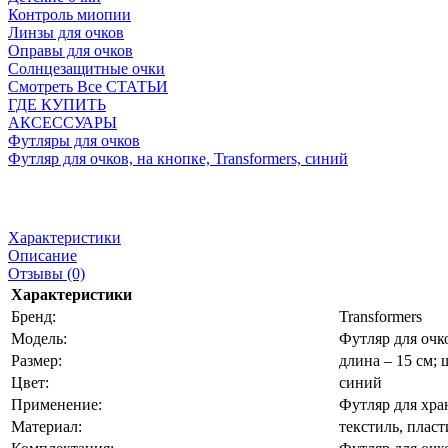
Контроль миопии
Линзы для очков
Оправы для очков
Солнцезащитные очки
Смотреть Все СТАТЬИ
ГДЕ КУПИТЬ
АКСЕССУАРЫ
Футляры для очков
Футляр для очков, на кнопке, Transformers, синий
Характеристики
Описание
Отзывы (0)
Характеристики
Бренд:
Transformers
Модель:
Футляр для очко
Размер:
длина – 15 см; 
Цвет:
синий
Применение:
Футляр для хра
Материал:
текстиль, пласт