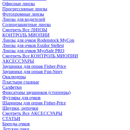
Офисные линзы
Прогрессивные линзы
Фотохромные линзы
Линзы для водителей
Солнцезащитные линзы
Смотреть Все ЛИНЗЫ
КОНТРОЛЬ МИОПИИ
Линзы для очков Rodenstock MyCon
Линзы для очков Essilor Stellest
Линзы для очков MyoSafe PRO
Смотреть Все КОНТРОЛЬ МИОПИИ
АКСЕССУАРЫ
Заушники для оправ Fisher-Price
Заушники для оправ Fun-Story
Окклюдеры
Пластыри глазные
Салфетки
Фиксаторы заушников (стопперы)
Футляры для очков
Шарниры для оправ Fisher-Price
Шнурки, цепочки
Смотреть Все АКСЕССУАРЫ
СТАТЬИ
Бренды очков
Детские очки