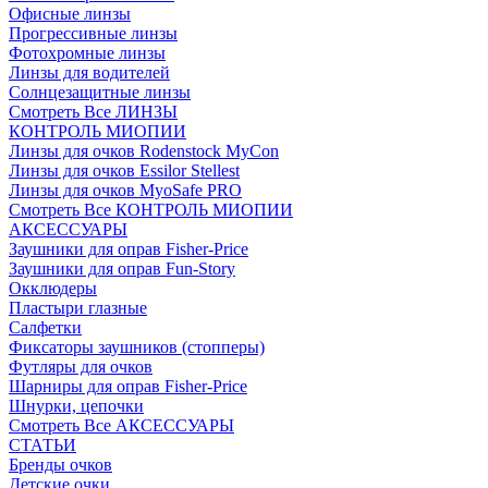
Офисные линзы
Прогрессивные линзы
Фотохромные линзы
Линзы для водителей
Солнцезащитные линзы
Смотреть Все ЛИНЗЫ
КОНТРОЛЬ МИОПИИ
Линзы для очков Rodenstock MyCon
Линзы для очков Essilor Stellest
Линзы для очков MyoSafe PRO
Смотреть Все КОНТРОЛЬ МИОПИИ
АКСЕССУАРЫ
Заушники для оправ Fisher-Price
Заушники для оправ Fun-Story
Окклюдеры
Пластыри глазные
Салфетки
Фиксаторы заушников (стопперы)
Футляры для очков
Шарниры для оправ Fisher-Price
Шнурки, цепочки
Смотреть Все АКСЕССУАРЫ
СТАТЬИ
Бренды очков
Детские очки