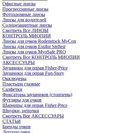
Офисные линзы
Прогрессивные линзы
Фотохромные линзы
Линзы для водителей
Солнцезащитные линзы
Смотреть Все ЛИНЗЫ
КОНТРОЛЬ МИОПИИ
Линзы для очков Rodenstock MyCon
Линзы для очков Essilor Stellest
Линзы для очков MyoSafe PRO
Смотреть Все КОНТРОЛЬ МИОПИИ
АКСЕССУАРЫ
Заушники для оправ Fisher-Price
Заушники для оправ Fun-Story
Окклюдеры
Пластыри глазные
Салфетки
Фиксаторы заушников (стопперы)
Футляры для очков
Шарниры для оправ Fisher-Price
Шнурки, цепочки
Смотреть Все АКСЕССУАРЫ
СТАТЬИ
Бренды очков
Детские очки