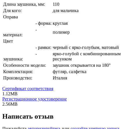
Длина заушника, мм:
110
Для кого:
для мальчика
Оправа
- форма:
круглая
-
полимер
материал:
Цвет
- рамки:
черный с ярко-голубым, матовый
-
ярко-голубой с комбинированным
заушника:
рисунком
Особенности модели:
заушник открывается на 180°
Комплектация:
футляр, салфетка
Производство:
Италия
Сертификат соответствия
1.12MB
Регистрационное удостоверение
2.56MB
Написать отзыв
Пожалуйста
авторизируйтесь
или
создайте учетную запись