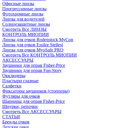
Офисные линзы
Прогрессивные линзы
Фотохромные линзы
Линзы для водителей
Солнцезащитные линзы
Смотреть Все ЛИНЗЫ
КОНТРОЛЬ МИОПИИ
Линзы для очков Rodenstock MyCon
Линзы для очков Essilor Stellest
Линзы для очков MyoSafe PRO
Смотреть Все КОНТРОЛЬ МИОПИИ
АКСЕССУАРЫ
Заушники для оправ Fisher-Price
Заушники для оправ Fun-Story
Окклюдеры
Пластыри глазные
Салфетки
Фиксаторы заушников (стопперы)
Футляры для очков
Шарниры для оправ Fisher-Price
Шнурки, цепочки
Смотреть Все АКСЕССУАРЫ
СТАТЬИ
Бренды очков
Детские очки