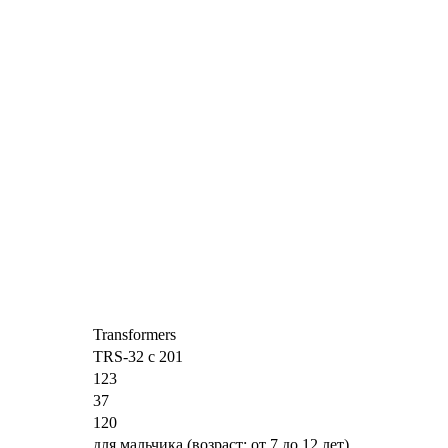
Transformers
TRS-32 c 201
123
37
120
для мальчика (возраст: от 7 до 12 лет)