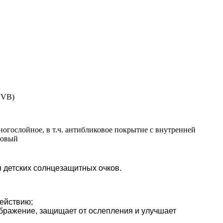
UVB)
огослойное, в т.ч. антибликовое покрытие с внутренней
товый
я детских солнцезащитных очков.
действию;
ображение, защищает от ослепления и улучшает