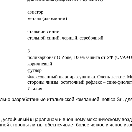
авиатор
металл (алюминий)
стальной синий
стальной синий, черный, серебряный
3
поликарбонат O.Zone, 100% защита от УФ (UVA+
коричневый
футляр
Флексованный шарнир заушника. Очень легкие. Мн
стороны линзы, остаточный рефлекс – сине-фиоле
Италия
ьно разработанные итальянской компанией Inottica Srl. дл
й, устойчивый к царапинам и внешнему механическому воз
енней стороны линзы обеспечивает более четкое и ясное из